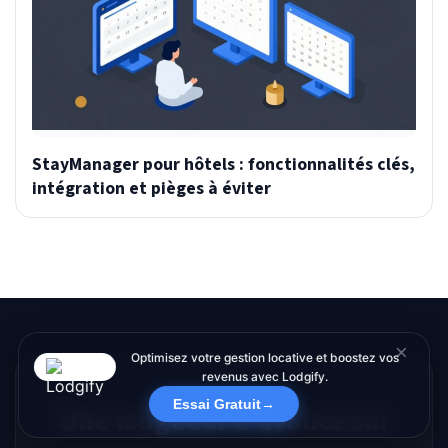
StayManager pour hôtels : fonctionnalités clés,
intégration et pièges à éviter
×
Optimisez votre gestion locative et boostez vos
revenus avec Lodgify.
Essai Gratuit
→
Une longueur d'avance sur