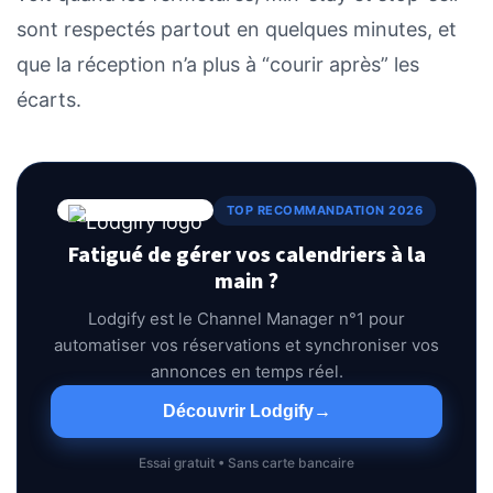
sont respectés partout en quelques minutes, et
que la réception n’a plus à “courir après” les
écarts.
TOP RECOMMANDATION 2026
Fatigué de gérer vos calendriers à la
main ?
Lodgify est le Channel Manager n°1 pour
automatiser vos réservations et synchroniser vos
annonces en temps réel.
Découvrir Lodgify
→
Essai gratuit • Sans carte bancaire