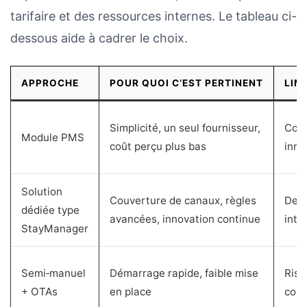
tarifaire et des ressources internes. Le tableau ci-
dessous aide à cadrer le choix.
APPROCHE
POUR QUOI C’EST PERTINENT
LIM
Simplicité, un seul fournisseur,
Conn
Module PMS
coût perçu plus bas
inno
Solution
Couverture de canaux, règles
Deux
dédiée type
avancées, innovation continue
inté
StayManager
Semi‑manuel
Démarrage rapide, faible mise
Risq
+ OTAs
en place
cons