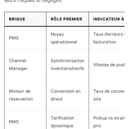
leurs risques si négligés.
BRIQUE
RÔLE PREMIER
INDICATEUR À S
Noyau
Taux d’erreurs d
PMS
opérationnel
facturation
Channel
Synchronisation
Vitesse de push
Manager
inventaire/tarifs
Moteur de
Conversion en
Taux de convers
réservation
direct
site
Tarification
Pickup vs stratég
RMS
dynamique
prix