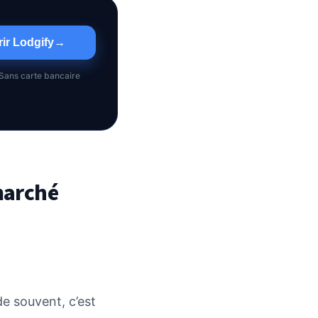
ir Lodgify
→
• Sans carte bancaire
marché
de souvent, c’est