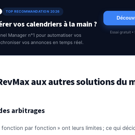
TOP RECOMMANDATION 2026
Découvr
érer vos calendriers à la main ?
Essai gratuit 
nnel Manager n°1 pour automatiser vos
nchroniser vos annonces en temps réel.
evMax aux autres solutions du 
des arbitrages
onction par fonction » ont leurs limites ; ce qui déci