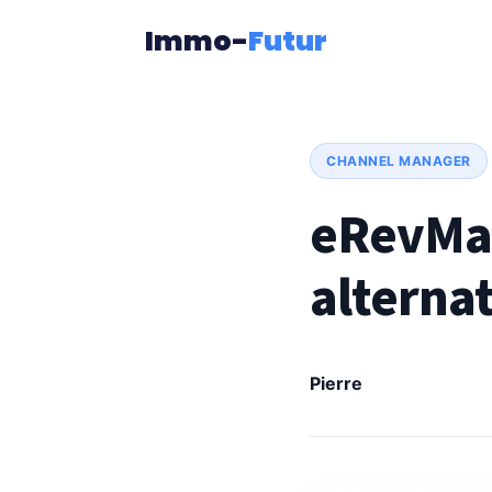
Immo-
Futur
CHANNEL MANAGER
eRevMax:
alterna
Pierre