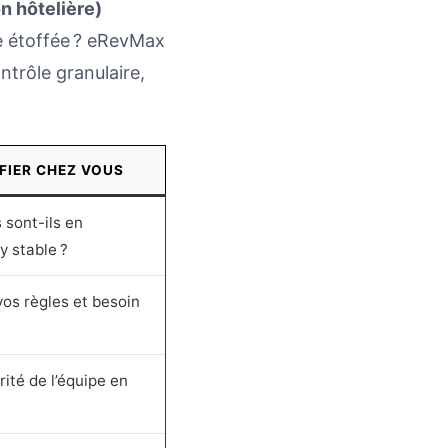
n hôtelière)
e étoffée ? eRevMax
trôle granulaire,
IFIER CHEZ VOUS
 sont-ils en
y stable ?
os règles et besoin
ité de l’équipe en