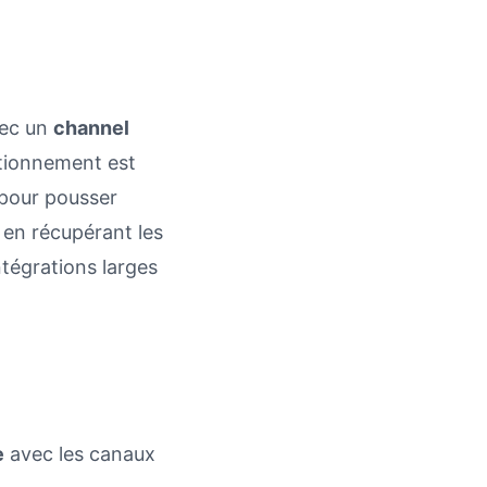
vec un
channel
itionnement est
 pour pousser
t en récupérant les
ntégrations larges
e
avec les canaux