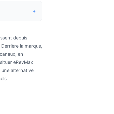
+
issent depuis
. Derrière la marque,
 canaux, en
e, situer eRevMax
 une alternative
els.