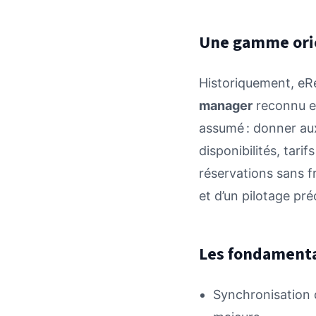
Une gamme orie
Historiquement, eRe
manager
reconnu et
assumé : donner aux
disponibilités, tari
réservations sans fr
et d’un pilotage pré
Les fondamenta
Synchronisation 