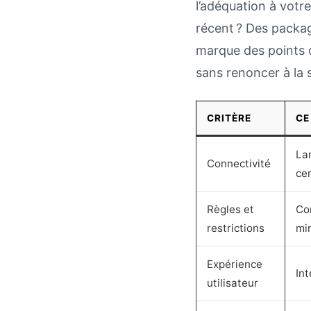
l’adéquation à vot
récent ? Des packa
marque des points q
sans renoncer à la s
CRITÈRE
CE
La
Connectivité
cer
Règles et
Co
restrictions
mi
Expérience
Int
utilisateur