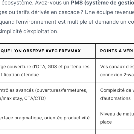
re écosystème. Avez-vous un
PMS (système de gestio
ges ou tarifs dérivés en cascade ? Une équipe revenu
uand l’environnement est multiple et demande un con
implicité d’exploitation.
 QUE L’ON OBSERVE AVEC EREVMAX
POINTS À VÉR
rge couverture d’OTA, GDS et partenaires,
Vos canaux clés
tification étendue
connexion 2‑wa
ntrôles avancés (ouvertures/fermetures,
Complexité de v
n/max stay, CTA/CTD)
d’automations
Niveau de matur
erface pragmatique, orientée productivité
place