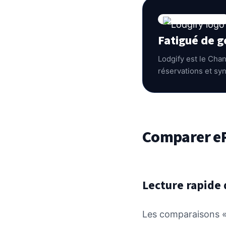
Fatigué de g
Lodgify est le Cha
réservations et sy
Comparer eR
Lecture rapide 
Les comparaisons « f