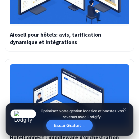
Aiosell pour hôtels: avis, tarification
dynamique et intégrations
×
Optimisez votre gestion locative et boostez vos
revenus avec Lodgify.
Essai Gratuit
→
HotelConnect : middleware d’orchestration