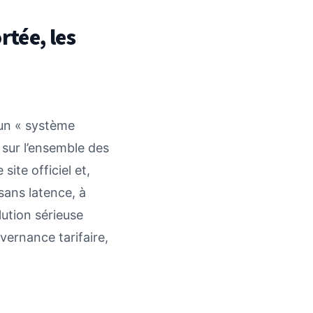
rtée, les
 un « système
u sur l’ensemble des
le site officiel et,
 sans latence, à
lution sérieuse
uvernance tarifaire,