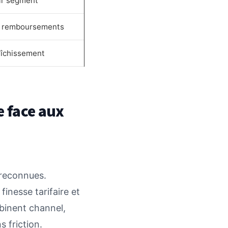
ar segment
es, remboursements
aîchissement
e face aux
s reconnues.
 finesse tarifaire et
binent channel,
 friction.