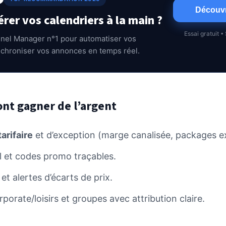
Découvr
érer vos calendriers à la main ?
Essai gratuit 
nnel Manager n°1 pour automatiser vos
nchroniser vos annonces en temps réel.
ont gagner de l’argent
tarifaire
et d’exception (marge canalisée, packages ex
l et codes promo traçables.
et alertes d’écarts de prix.
orate/loisirs et groupes avec attribution claire.