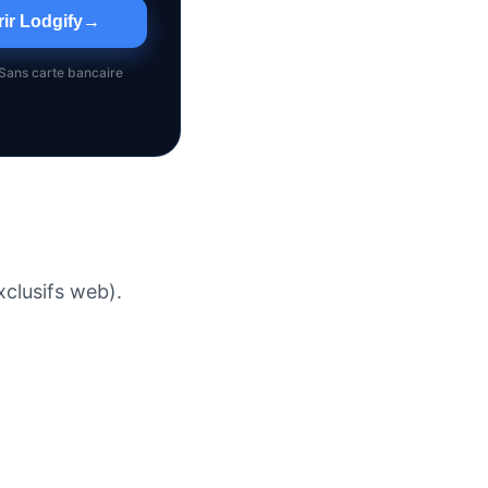
ir Lodgify
→
• Sans carte bancaire
clusifs web).