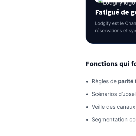
Fatigué de g
Lodgify est le Cha
réservations et sy
Fonctions qui f
Règles de
parité 
Scénarios d’upsel
Veille des canaux 
Segmentation corp