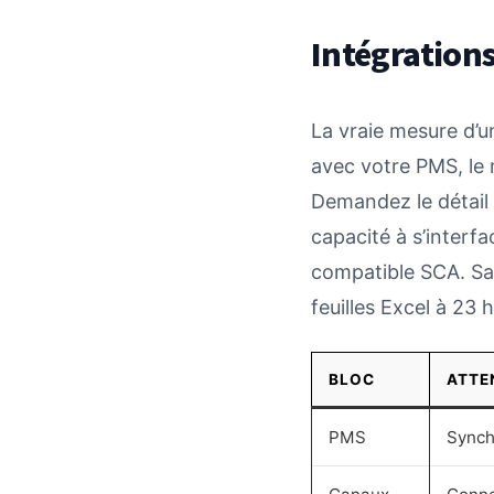
Intégrations
La vraie mesure d’un 
avec votre PMS, le 
Demandez le détail 
capacité à s’interfa
compatible SCA. San
feuilles Excel à 23 h
BLOC
ATTE
PMS
Synch