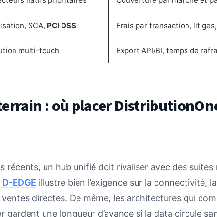
teurs natifs prioritaires
Couverture par marché et p
isation, SCA,
PCI DSS
Frais par transaction, litig
bution multi-touch
Export API/BI, temps de rafr
errain : où placer DistributionOn
s récents, un hub unifié doit rivaliser avec des suite
de D-EDGE
illustre bien l’exigence sur la connectivité, la
 ventes directes. De même, les architectures qui com
 gardent une longueur d’avance si la data circule sans