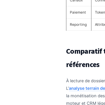
Canaux
Connec
Paiement
Token
Reporting
Attri
Comparatif t
références
À lecture de dossier
L’
analyse terrain 
la monétisation des
moteur et CRM léger