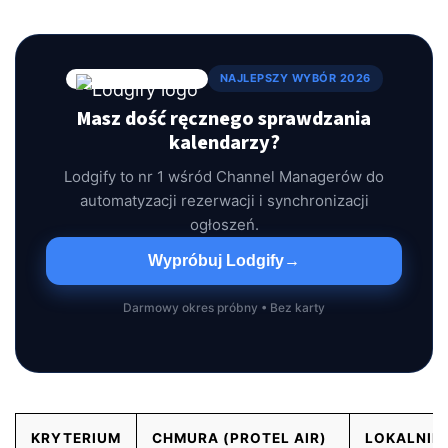
NAJLEPSZY WYBÓR 2026
Masz dość ręcznego sprawdzania
kalendarzy?
Lodgify to nr 1 wśród Channel Managerów do
automatyzacji rezerwacji i synchronizacji
ogłoszeń.
Wypróbuj Lodgify
→
Darmowy okres próbny • Bez karty
KRYTERIUM
CHMURA (PROTEL AIR)
LOKALNIE