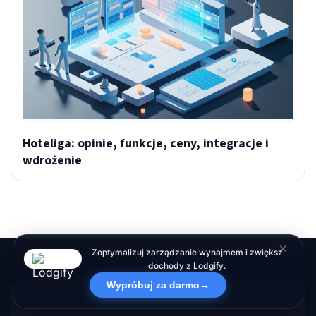
Hoteliga: opinie, funkcje, ceny, integracje i
wdrożenie
×
Zoptymalizuj zarządzanie wynajmem i zwiększ
dochody z Lodgify.
Wypróbuj za darmo
→