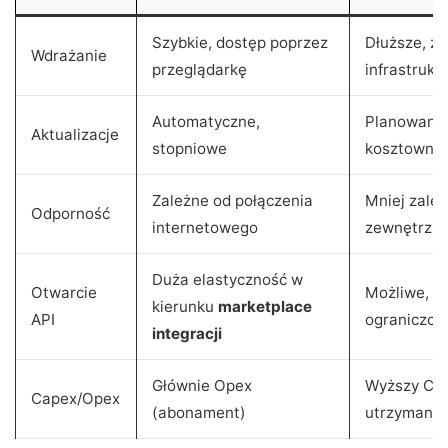
Szybkie, dostęp poprzez
Dłuższe, za
Wdrażanie
przeglądarkę
infrastrukt
Automatyczne,
Planowane 
Aktualizacje
stopniowe
kosztowne
Zależne od połączenia
Mniej zależ
Odporność
internetowego
zewnętrzne
Duża elastyczność w
Otwarcie
Możliwe, le
kierunku
marketplace
API
ograniczon
integracji
Głównie Opex
Wyższy Ca
Capex/Opex
(abonament)
utrzymania